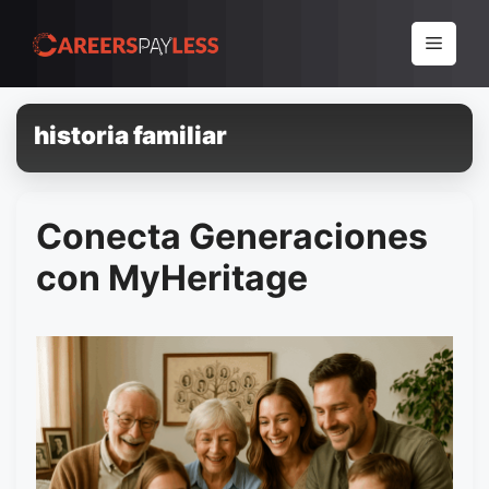
Pular
para
Menu
o
conteúdo
historia familiar
Conecta Generaciones
con MyHeritage