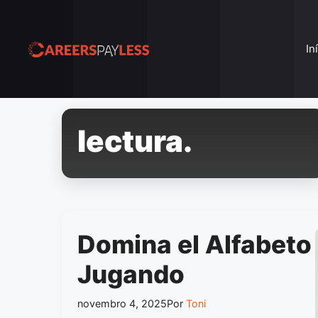
Pular
para
o
In
conteúdo
lectura.
Domina el Alfabeto
Jugando
novembro 4, 2025
Por
Toni