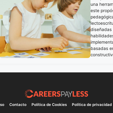
una herram
este propó
pedagógica
lectoescrit
diseñadas 
habilidades
implementa
basadas e
constructi
uso
Contacto
Política de Cookies
Política de privacidad