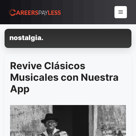
Pular
para
Menu
o
conteúdo
nostalgia.
Revive Clásicos
Musicales con Nuestra
App