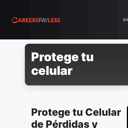
Pular
para
o
In
conteúdo
Protege tu
celular
Protege tu Celular
de Pérdidas y