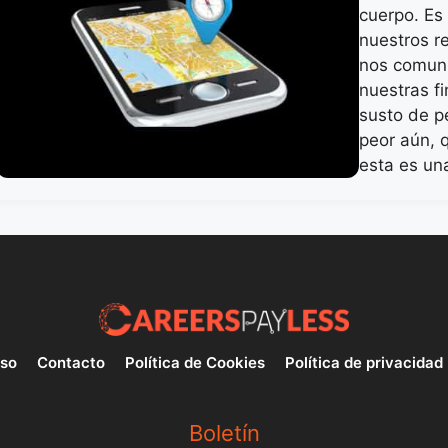
cuerpo. Es
nuestros r
nos comun
nuestras f
susto de p
peor aún, 
esta es un
uso
Contacto
Política de Cookies
Política de privacidad
Boletín