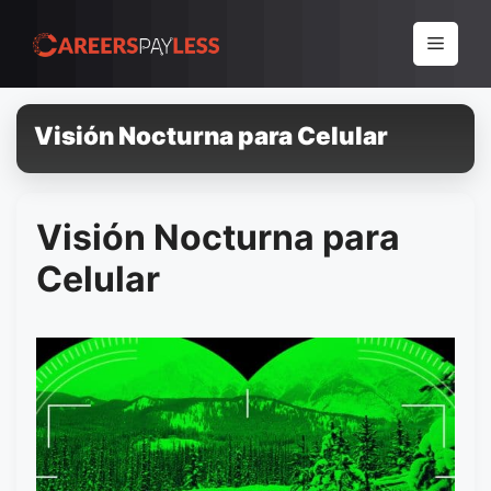
Pular
para
Menu
o
conteúdo
Visión Nocturna para Celular
Visión Nocturna para
Celular