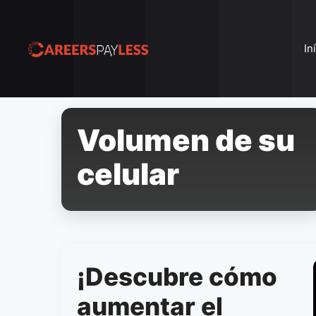
Pular
para
o
In
conteúdo
Volumen de su
celular
¡Descubre cómo
aumentar el