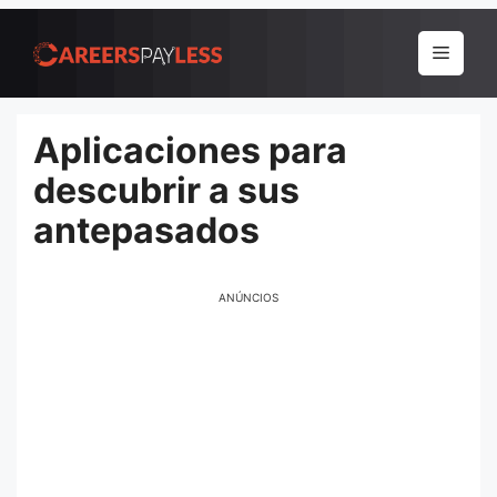
Pular
para
Menu
o
conteúdo
Aplicaciones para
descubrir a sus
antepasados
ANÚNCIOS