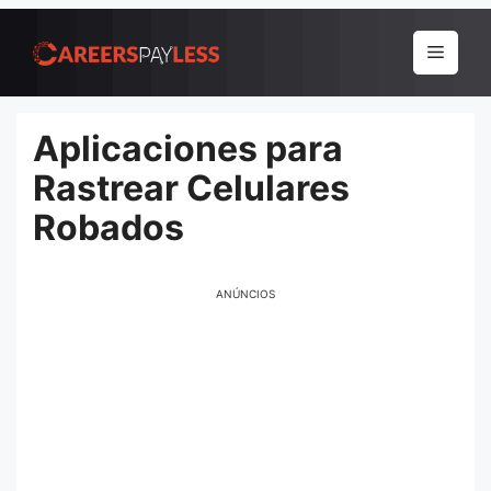
Pular
para
Menu
o
conteúdo
Aplicaciones para
Rastrear Celulares
Robados
ANÚNCIOS