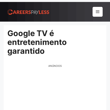
Pular
para
Menu
o
conteúdo
Google TV é
entretenimento
garantido
ANÚNCIOS