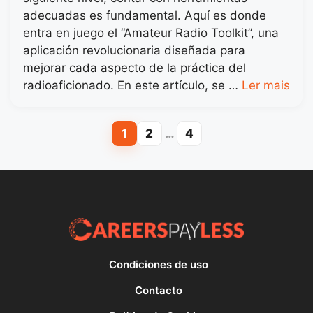
adecuadas es fundamental. Aquí es donde
entra en juego el “Amateur Radio Toolkit”, una
aplicación revolucionaria diseñada para
mejorar cada aspecto de la práctica del
radioaficionado. En este artículo, se …
Ler mais
1
2
…
4
Page
Page
Page
Condiciones de uso
Contacto