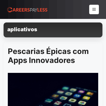
Pular
para
Menu
o
conteúdo
aplicativos
Pescarias Épicas com
Apps Innovadores