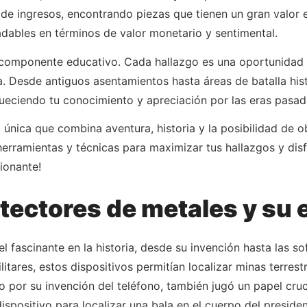
de ingresos, encontrando piezas que tienen un gran valor 
ables en términos de valor monetario y sentimental.
 componente educativo. Cada hallazgo es una oportunidad p
a. Desde antiguos asentamientos hasta áreas de batalla hist
ueciendo tu conocimiento y apreciación por las eras pasad
única que combina aventura, historia y la posibilidad de o
herramientas y técnicas para maximizar tus hallazgos y dis
ionante!
etectores de metales y su
l fascinante en la historia, desde su invención hasta las 
litares, estos dispositivos permitían localizar minas terres
por su invención del teléfono, también jugó un papel cruci
dispositivo para localizar una bala en el cuerpo del presi