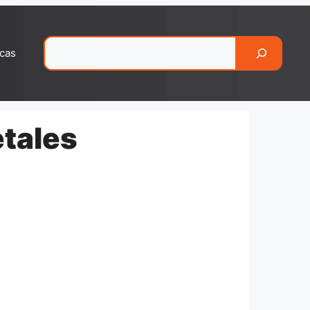
Pesquisar
cas
etales