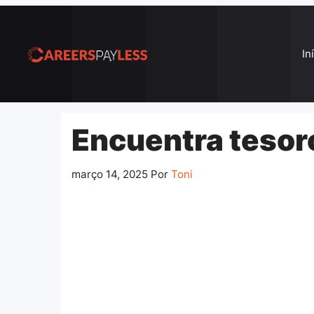
Pular
para
o
In
conteúdo
Encuentra tesor
março 14, 2025
Por
Toni