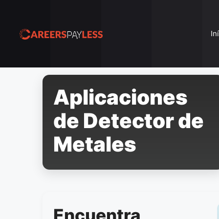
Pular
para
o
In
conteúdo
Aplicaciones
de Detector de
Metales
Encuentra