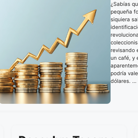
¿Sabías qu
pequeña for
siquiera s
identifica
revolucion
coleccioni
revisando 
un café, y
aparentem
podría vale
dólares. 