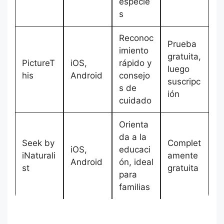
especie
s
Reconoc
Prueba
imiento
gratuita,
PictureT
iOS,
rápido y
luego
his
Android
consejo
suscripc
s de
ión
cuidado
Orienta
da a la
Seek by
Complet
iOS,
educaci
iNaturali
amente
Android
ón, ideal
st
gratuita
para
familias