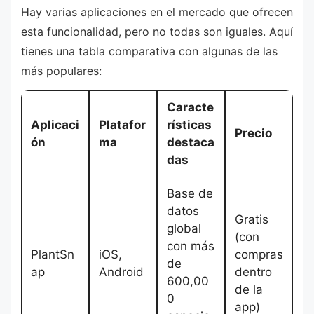
Hay varias aplicaciones en el mercado que ofrecen
esta funcionalidad, pero no todas son iguales. Aquí
tienes una tabla comparativa con algunas de las
más populares:
Caracte
Aplicaci
Platafor
rísticas
Precio
ón
ma
destaca
das
Base de
datos
Gratis
global
(con
con más
PlantSn
iOS,
compras
de
ap
Android
dentro
600,00
de la
0
app)