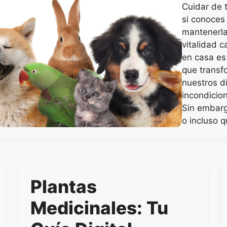
Cuidar de 
si conoces 
mantenerla 
vitalidad 
en casa es
que transfo
nuestros d
incondicio
Sin embarg
o incluso 
Plantas
Medicinales: Tu