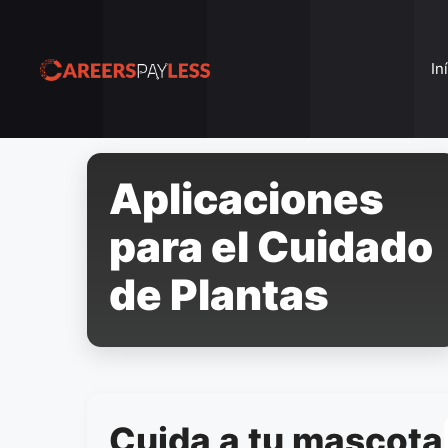
Pular
para
o
In
conteúdo
Aplicaciones
para el Cuidado
de Plantas
Cuida a tu mascota