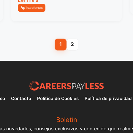
Categorias
Aplicaciones
1
2
Page
Page
uso
Contacto
Política de Cookies
Política de privacidad
Boletín
mas novedades, consejos exclusivos y contenido que realme