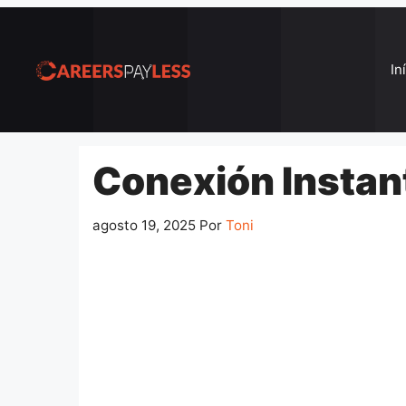
Pular
para
o
In
conteúdo
Conexión Instan
agosto 19, 2025
Por
Toni