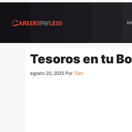
Pular
para
o
In
conteúdo
Tesoros en tu Bol
agosto 20, 2025
Por
Toni