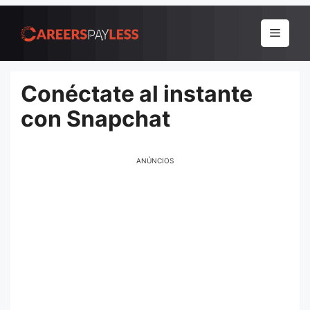
Pular
para
Menu
o
conteúdo
Conéctate al instante
con Snapchat
ANÚNCIOS