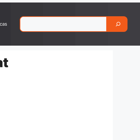
Pesquisar
cas
at