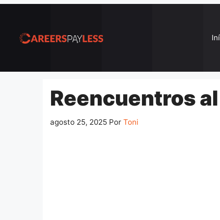
Pular
para
o
In
conteúdo
Reencuentros al
agosto 25, 2025
Por
Toni