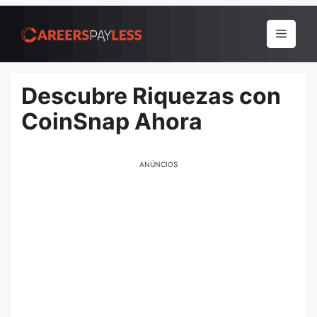
Pular
para
Menu
o
conteúdo
Descubre Riquezas con
CoinSnap Ahora
ANÚNCIOS