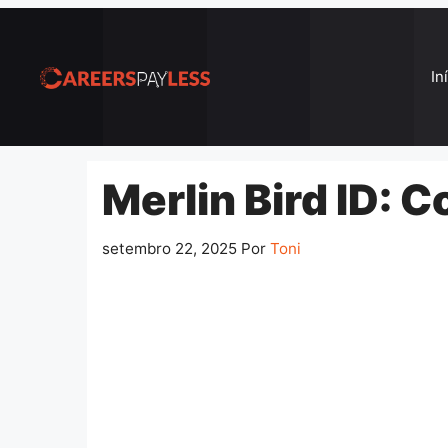
Pular
para
o
In
conteúdo
Merlin Bird ID: 
setembro 22, 2025
Por
Toni