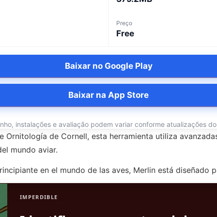
Preço
Free
Baixar no Google Play
Baixar na App Store
o, instalações e avaliação podem variar conforme atualizações do ap
Ornitología de Cornell, esta herramienta utiliza avanzadas 
del mundo aviar.
ncipiante en el mundo de las aves, Merlin está diseñado p
IMPERDIBLE