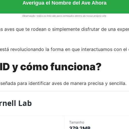
Averigua el Nombre del Ave Ahora
Observação: todos os links são para conteúdos dentro do nosso próprio site.
 aves que te rodean o simplemente disfrutar de una experie
está revolucionando la forma en que interactuamos con el c
 ID y cómo funciona?
iseñada para identificar aves de manera precisa y sencilla.
rnell Lab
Tamanho
379.2MB