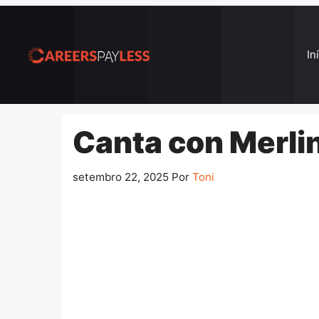
Pular
para
o
In
conteúdo
Canta con Merlin
setembro 22, 2025
Por
Toni