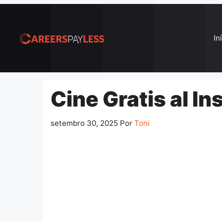
Pular
para
o
In
conteúdo
Cine Gratis al I
setembro 30, 2025
Por
Toni