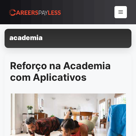
Pular
para
Menu
o
conteúdo
academia
Reforço na Academia
com Aplicativos