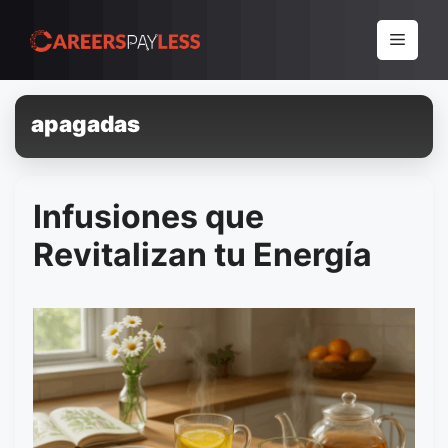
Pular
para
Menu
o
conteúdo
apagadas
Infusiones que
Revitalizan tu Energía