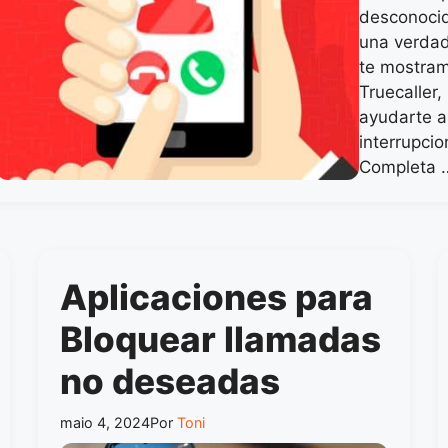
desconocid
una verdad
te mostram
Truecaller,
ayudarte a
interrupcio
Completa
Aplicaciones para
Bloquear llamadas
no deseadas
maio 4, 2024
Por
Toni