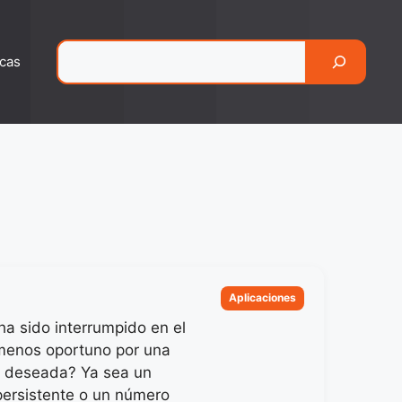
Pesquisar
cas
Categorias
Aplicaciones
ha sido interrumpido en el
enos oportuno por una
o deseada? Ya sea un
ersistente o un número