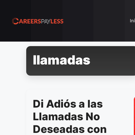
Pular
para
o
In
conteúdo
llamadas
Di Adiós a las
Llamadas No
Deseadas con