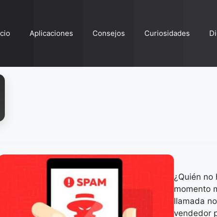
ício
Aplicaciones
Consejos
Curiosidades
Di
¿Quién no 
momento m
llamada n
vendedor p