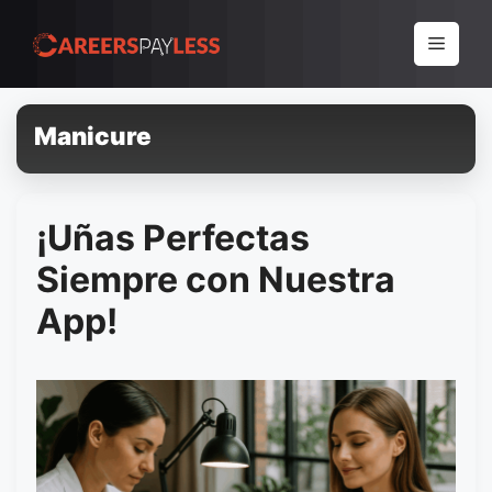
Pular
para
Menu
o
conteúdo
Manicure
¡Uñas Perfectas
Siempre con Nuestra
App!