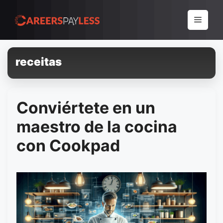
Pular
para
Menu
o
conteúdo
receitas
Conviértete en un
maestro de la cocina
con Cookpad