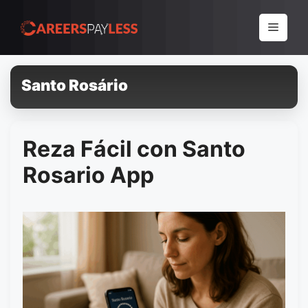
Pular
para
Menu
o
conteúdo
Santo Rosário
Reza Fácil con Santo
Rosario App