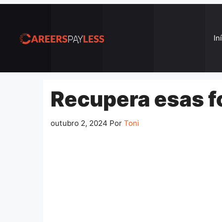
Pular
para
o
In
conteúdo
Recupera esas f
outubro 2, 2024
Por
Toni