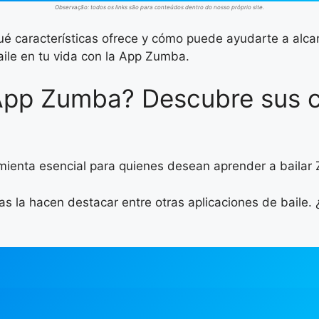
Observação: todos os links são para conteúdos dentro do nosso próprio site.
é características ofrece y cómo puede ayudarte a alcan
aile en tu vida con la App Zumba.
App Zumba? Descubre sus c
ienta esencial para quienes desean aprender a baila
ras la hacen destacar entre otras aplicaciones de baile. 