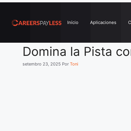
Pular
para
o
Início
Aplicaciones
C
conteúdo
Domina la Pista 
setembro 23, 2025
Por
Toni