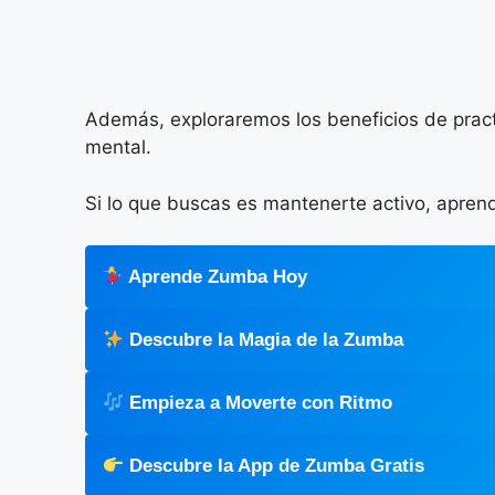
Además, exploraremos los beneficios de pract
mental.
Si lo que buscas es mantenerte activo, aprend
Aprende Zumba Hoy
Descubre la Magia de la Zumba
Empieza a Moverte con Ritmo
Descubre la App de Zumba Gratis