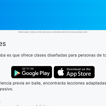
Observação: todos os links são para conteúdos dentro do nosso próprio site.
es
mba es que ofrece clases diseñadas para personas de to
riencia previa en baile, encontrarás lecciones adaptadas
gresivo.
.