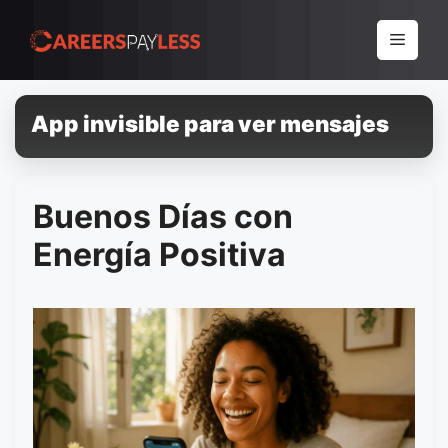
Pular
para
Menu
o
conteúdo
App invisible para ver mensajes
Buenos Días con
Energía Positiva