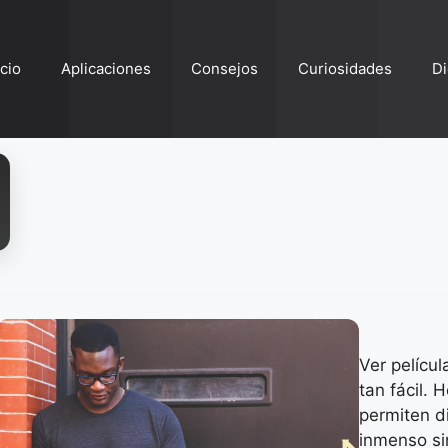
ício
Aplicaciones
Consejos
Curiosidades
Di
Ver películ
tan fácil. 
permiten d
inmenso sin