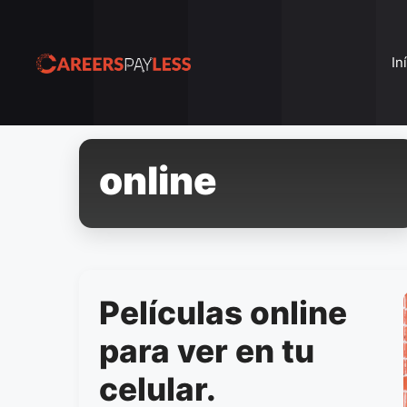
Pular
para
o
In
conteúdo
online
Películas online
para ver en tu
celular.