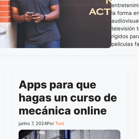
entretenim
la forma e
audiovisua
televisión 
rígidos par
películas f
Apps para que
hagas un curso de
mecánica online
junho 7, 2024
Por
Toni