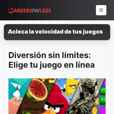
Pular
para
Menu
o
conteúdo
Acleca la velocidad de tus juegos
Diversión sin límites:
Elige tu juego en línea