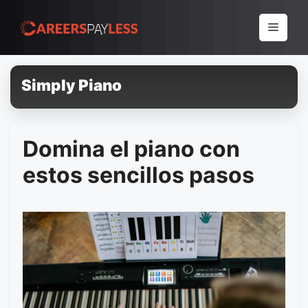
Pular
para
Menu
o
conteúdo
Simply Piano
Domina el piano con
estos sencillos pasos