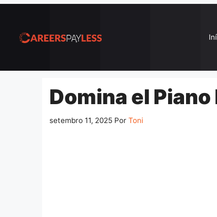
Pular
para
o
In
conteúdo
Domina el Piano
setembro 11, 2025
Por
Toni