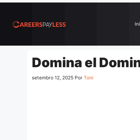
Pular
para
o
In
conteúdo
Domina el Domin
setembro 12, 2025
Por
Toni